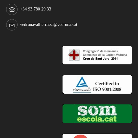
+34 93 780 29 33
vedrunavallterrassa@vedruna.cat