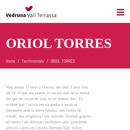
ORIOL TORRES
Home
Testimonials
ORIOL TORRES
Vaig passar 15 anys a l'escola, des dels 3 anys fins
als 18, el que ara mateix és encara més de la meitat
del que he viscut de vida en un mateix lloc! És
evident que l'escola em va ajudar a inculcar,
juntament amb la meva família, una forma de
treball, una exigència i uns mètodes d'estudi gràcies
als tutors i als diferents professors que, juntament
amb els valors de l'escola Vedruna-Vall m'han