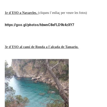
1r d´ESO a Navarcles.
(cliqueu l´enllaç per veure les fotos)
https://goo.gl/photos/hbwnC8eFLD9k4zXY7
3r d´ESO al camí de Ronda a l´alçada de Tamariu.