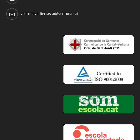
vedrunavallterrassa@vedruna.cat