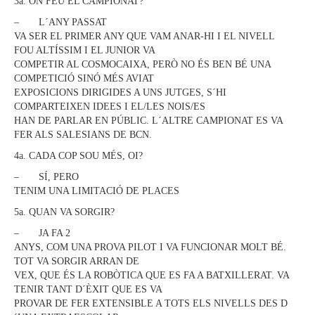
3a. ON FEU EL CAMPIONAT?
– L´ANY PASSAT
VA SER EL PRIMER ANY QUE VAM ANAR-HI I EL NIVELL
FOU ALTÍSSIM I EL JUNIOR VA
COMPETIR AL COSMOCAIXA, PERÒ NO ÉS BEN BÉ UNA
COMPETICIÓ SINÓ MÉS AVIAT
EXPOSICIONS DIRIGIDES A UNS JUTGES, S´HI
COMPARTEIXEN IDEES I EL/LES NOIS/ES
HAN DE PARLAR EN PÚBLIC. L´ALTRE CAMPIONAT ES VA
FER ALS SALESIANS DE BCN.
4a. CADA COP SOU MÉS, OI?
– SÍ, PERO
TENIM UNA LIMITACIÓ DE PLACES
5a. QUAN VA SORGIR?
– JA FA 2
ANYS, COM UNA PROVA PILOT I VA FUNCIONAR MOLT BÉ.
TOT VA SORGIR ARRAN DE
VEX, QUE ÉS LA ROBÒTICA QUE ES FA A BATXILLERAT. VA
TENIR TANT D´ÈXIT QUE ES VA
PROVAR DE FER EXTENSIBLE A TOTS ELS NIVELLS DES D