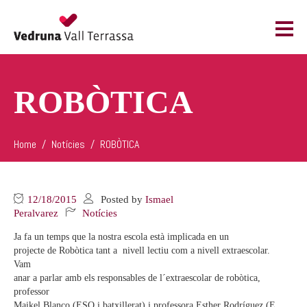
ROBÒTICA
Home
Notícies
ROBÒTICA
12/18/2015
Posted by
Ismael
Peralvarez
Notícies
Ja fa un temps que la nostra escola està implicada en un
projecte de Robòtica tant a nivell lectiu com a nivell extraescolar.
Vam
anar a parlar amb els responsables de l´extraescolar de robòtica,
professor
Maikel Blanco (ESO i batxillerat) i professora Esther Rodríguez (E.