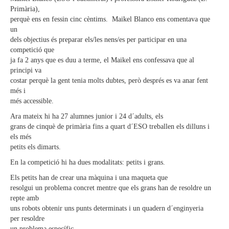
Primària),
perquè ens en fessin cinc cèntims. Maikel Blanco ens comentava que
un
dels objectius és preparar els/les nens/es per participar en una
competició que
ja fa 2 anys que es duu a terme, el Maikel ens confessava que al
principi va
costar perquè la gent tenia molts dubtes, però després es va anar fent
més i
més accessible.
Ara mateix hi ha 27 alumnes junior i 24 d´adults, els
grans de cinquè de primària fins a quart d´ESO treballen els dilluns i
els més
petits els dimarts.
En la competició hi ha dues modalitats: petits i grans.
Els petits han de crear una màquina i una maqueta que
resolgui un problema concret mentre que els grans han de resoldre un
repte amb
uns robots obtenir uns punts determinats i un quadern d´enginyeria
per resoldre
un problema específic.