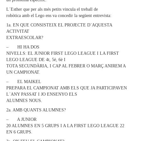
L´Esther que per als més petits vincula el treball de
robòtica amb el Lego ens va concedir la següent entrevista:
1a. EN QUE CONSISTEIX EL PROJECTE D´AQUESTA
ACTIVITAT
EXTRAESCOLAR?
– HI HA DOS
NIVELLS: EL JUNIOR FIRST LEGO LEAGUE I LA FIRST
LEGO LEAGUE DE 4t, 5è, 6è I
TOTA SECUNDÀRIA, I CAP AL FEBRER O MARÇ ANIREM A
UN CAMPIONAT.
– EL MAIKEL
PREPARA EL CAMPIONAT AMB ELS QUE JA PARTICIPAVEN
L´ANY PASSAT I JO ENSENYO ELS
ALUMNES NOUS.
2a. AMB QUANTS ALUMNES?
– A JUNIOR
20 ALUMNES EN 5 GRUPS I A LA FIRST LEGO LEAGUE 22
EN 6 GRUPS.