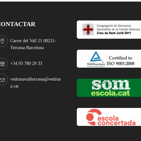
CONTACTAR
Carrer del Vall 21 08221-
Terrassa Barcelona
+34 93 780 29 33
vedrunavallterrassa@vedrun
a.cat