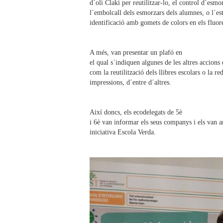
d´oli Claki per reutilitzar-lo, el control d´esm
l´embolcall dels esmorzars dels alumnes, o l´esta
identificació amb gomets de colors en els fluo
A més, van presentar un plafó en
el qual s´indiquen algunes de les altres accions 
com la reutilització dels llibres escolars o la re
impressions, d´entre d´altres.
Així doncs, els ecodelegats de 5è
i 6è van informar els seus companys i els van a
iniciativa Escola Verda.