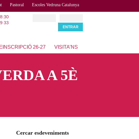
at
Pastoral
Escoles Vedruna Catalunya
18:30
9 33
EINSCRIPCIÓ 26-27
VISITA’NS
ERDA A 5È
Cercar esdeveniments