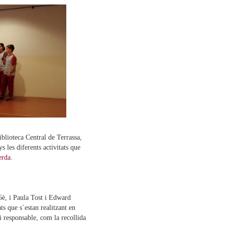
iblioteca Central de Terrassa,
 les diferents activitats que
erda
.
 6è, i Paula Tost i Edward
ts que s´estan realitzant en
i responsable, com la recollida