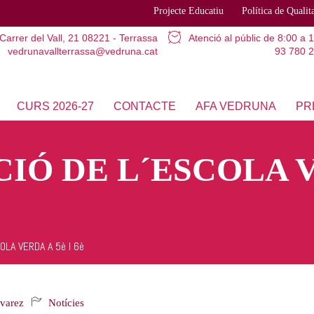
Projecte Educatiu
Política de Qualit
Carrer del Vall, 21
08221 - Terrassa
Atenció al públic
de 8:00 a 
vedrunavallterrassa@vedruna.cat
93 780 2
CURS 2026-27
CONTACTE
AFA VEDRUNA
PR
IÓ DE L´ESCOLA V
LA VERDA A 5è I 6è
lvarez
Notícies