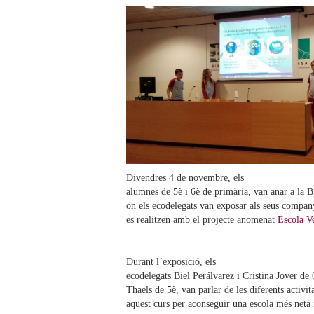
Divendres 4 de novembre, els
alumnes de 5è i 6è de primària, van anar a la B
on els ecodelegats van exposar als seus companys
es realitzen amb el projecte anomenat
E
scola V
Durant l´exposició, els
ecodelegats Biel Perálvarez i Cristina Jover de
Thaels de 5è, van parlar de les diferents activita
aquest curs per aconseguir una escola més neta 