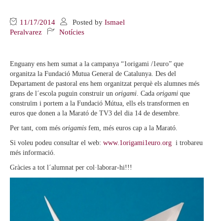
11/17/2014
Posted by
Ismael
Peralvarez
Notícies
Enguany ens hem sumat a la campanya “1origami /1euro” que
organitza la Fundació Mutua General de Catalunya. Des del
Departament de pastoral ens hem organitzat perquè els alumnes més
grans de l´escola puguin construir un
origami
. Cada
origami
que
construïm i portem a la Fundació Mútua, ells els transformen en
euros que donen a la Marató de TV3 del dia 14 de desembre.
Per tant, com més
origamis
fem, més euros cap a la Marató.
Si voleu podeu consultar el web:
www.1origami1euro.org
i trobareu
més informació.
Gràcies a tot l´alumnat per col·laborar-hi!!!