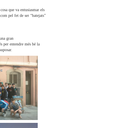
 cosa que va entusiasmar els
com pel fet de ser “batejats”
 una gran
és per entendre més bé la
suposar.