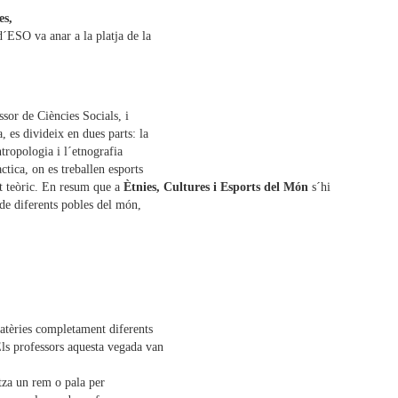
es,
d´ESO va anar a la platja de la
ssor de Ciències Socials, i
, es divideix en dues parts: la
ntropologia i l´etnografia
ctica, on es treballen esports
t teòric. En resum que a
Ètnies, Cultures i Esports del Món
s´hi
s de diferents pobles del món,
matèries completament diferents
ls professors aquesta vegada van
itza un rem o pala per