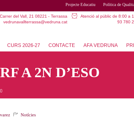
Projecte Educatiu
Política de Qualit
Carrer del Vall, 21
08221 - Terrassa
Atenció al públic
de 8:00 a 
vedrunavallterrassa@vedruna.cat
93 780 2
CURS 2026-27
CONTACTE
AFA VEDRUNA
PR
RF A 2N D’ESO
SO
lvarez
Notícies