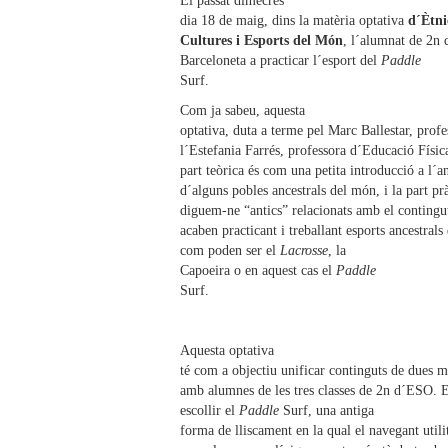
El passat dimecres
dia 18 de maig, dins la matèria optativa
d´Ètni
Cultures i Esports del Món
, l´alumnat de 2n 
Barceloneta a practicar l´esport del
Paddle
Surf.
Com ja sabeu, aquesta
optativa, duta a terme pel Marc Ballestar, profe
l´Estefania Farrés, professora d´Educació Física
part teòrica és com una petita introducció a l´a
d´alguns pobles ancestrals del món, i la part prà
diguem-ne “antics” relacionats amb el contingu
acaben practicant i treballant esports ancestral
com poden ser el
Lacrosse
, la
Capoeira o en aquest cas el
Paddle
Surf.
Aquesta optativa
té com a objectiu unificar continguts de dues 
amb alumnes de les tres classes de 2n d´ESO. E
escollir el
Paddle
Surf, una antiga
forma de lliscament en la qual el navegant util