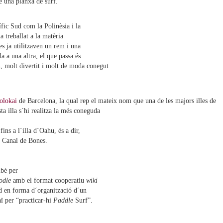
e una planxa de surf.
ífic Sud com la Polinèsia i la
 treballat a la matèria
s ja utilitzaven un rem i una
a a una altra, el que passa és
, molt divertit i molt de moda conegut
olokai
de Barcelona, la qual rep el mateix nom que una de les majors illes de
a illa s´hi realitza la més coneguda
fins a l´illa d´Oahu, és a dir,
m Canal de Bones.
mbé per
odle
amb el format cooperatiu
wiki
Sud en forma d´organització d´un
ï per “practicar-hi
Paddle
Surf”.