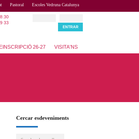
at
Pastoral
Escoles Vedruna Catalunya
18:30
9 33
EINSCRIPCIÓ 26-27
VISITA’NS
Cercar esdeveniments