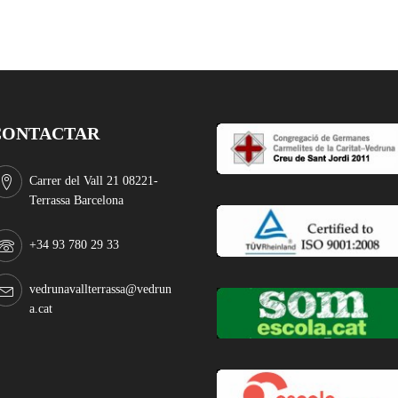
CONTACTAR
Carrer del Vall 21 08221-
Terrassa Barcelona
+34 93 780 29 33
vedrunavallterrassa@vedrun
a.cat