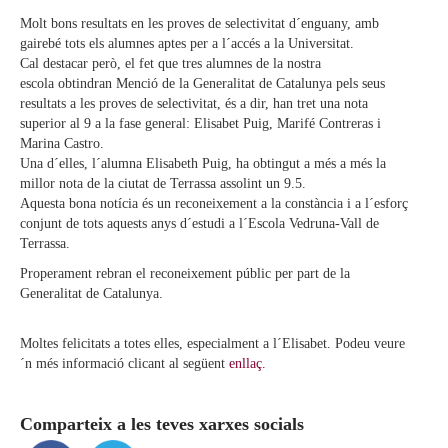
Molt bons resultats en les proves de selectivitat d´enguany, amb
gairebé tots els alumnes aptes per a l´accés a la Universitat.
Cal destacar però, el fet que tres alumnes de la nostra
escola obtindran Menció de la Generalitat de Catalunya pels seus
resultats a les proves de selectivitat, és a dir, han tret una nota
superior al 9 a la fase general: Elisabet Puig, Marifé Contreras i
Marina Castro.
Una d´elles, l´alumna Elisabeth Puig, ha obtingut a més a més la
millor nota de la ciutat de Terrassa assolint un 9.5.
Aquesta bona notícia és un reconeixement a la constància i a l´esforç
conjunt de tots aquests anys d´estudi a l´Escola Vedruna-Vall de
Terrassa.
Properament rebran el reconeixement públic per part de la
Generalitat de Catalunya.
Moltes felicitats a totes elles, especialment a l´Elisabet. Podeu veure
´n més informació clicant al següent
enllaç.
Comparteix a les teves xarxes socials