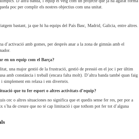
alímpics. D’altra banda, l’equip el veig com un projecte que ja ha agafat forma
queda poc per complir els nostres objectius com una unitat.
atgem bastant, ja que hi ha equips del País Basc, Madrid, Galicia, entre altres.
na d’activació amb gomes, per després anar a la zona de gimnàs amb el
enador.
estar en un equip com el Barça?
tat, una major gestió de la frustració, gestió de pressió en el joc i per últim
usa amb constància i treball (encara falta molt). D’altra banda també quan faig
 i simplement em relaxa i em diverteix.
tuació que tu fer esport o altres activitats d’equip?
uis cec o altres situaciones no significa que et quedis sense fer res, per por a
x s’ha de creure que no té cap limitació i que tothom pot fer tot d’alguna
als