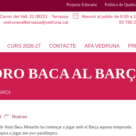
Projecte Educatiu
Política de Qualit
Carrer del Vall, 21
08221 - Terrassa
Atenció al públic
de 8:00 a 
vedrunavallterrassa@vedruna.cat
93 780 2
CURS 2026-27
CONTACTE
AFA VEDRUNA
PR
DRO BACA AL BAR
 BARÇA
l
Notícies
de Jesús Baca Menacho ha començat a jugar amb el Barça aquesta temporada.
spira a jugar uns jocs paralímpics.