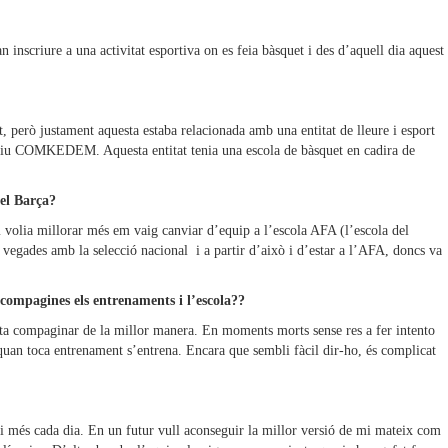
inscriure a una activitat esportiva on es feia bàsquet i des d’aquell dia aquest
 però justament aquesta estaba relacionada amb una entitat de lleure i esport
s diu COMKEDEM. Aquesta entitat tenia una escola de bàsquet en cadira de
pel Barça?
 volia millorar més em vaig canviar d’equip a l’escola AFA (l’escola del
a vegades amb la selecció nacional i a partir d’això i d’estar a l’AFA, doncs va
compagines els entrenaments i l’escola??
enta compaginar de la millor manera. En moments morts sense res a fer intento
i quan toca entrenament s’entrena. Encara que sembli fàcil dir-ho, és complicat
i més cada dia. En un futur vull aconseguir la millor versió de mi mateix com