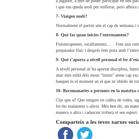
a jugador, a més de poder participar en uns par
i que ens queda molt per millorar, però alhora 
7- Viatgeu molt?
Normalment el partits són el cap de setmana i vi
8- Què fas quan inicies l’entrenament?
Fisioterapeutes, escalfaments, …. Fem una ruti
preparador físic i després fem pista amb l’entr
9- Què t’aporta a nivell personal el fet d’
A nivell personal m’ha aportat disciplina, humili
anar més enllá dels meus “limits” sense cap exc
basquet és el moment en el que m’oblido de tot
10- Recomanaries a persones en la mateixa si
Clar que sí! Que estiguis en cadira de rodes, sig
fer-ho malament o altres. Més ben dit, un matei
manera o altra i cadascun trobarà el seu esport.
Comparteix a les teves xarxes soci