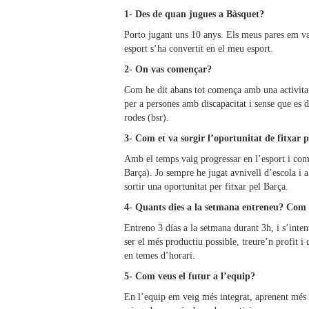
1- Des de quan jugues a Bàsquet?
Porto jugant uns 10 anys. Els meus pares em van 
esport s’ha convertit en el meu esport.
2- On vas començar?
Com he dit abans tot comença amb una activitat,
per a persones amb discapacitat i sense que e
rodes (bsr).
3- Com et va sorgir l’oportunitat de fitxar 
Amb el temps vaig progressar en l’esport i com
Barça). Jo sempre he jugat avnivell d’escola i 
sortir una oportunitat per fitxar pel Barça.
4- Quants dies a la setmana entreneu? Com 
Entreno 3 días a la setmana durant 3h, i s’int
ser el més productiu possible, treure’n profit 
en temes d’horari.
5- Com veus el futur a l’equip?
En l’equip em veig més integrat, aprenent més 