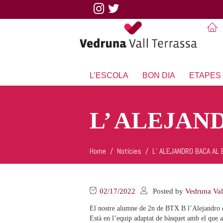
L’ESCOLA
BON DIA
ETAPES
L’ ALEJAN
Home
Notícies
L’ ALEJANDRO BACA AL
02/17/2022
Posted by
Vedruna Val
El nostre alumne de 2n de BTX B l’Alejandro 
Està en l’equip adaptat de bàsquet amb el que a