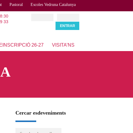
at
Pastoral
Escoles Vedruna Catalunya
18:30
9 33
EINSCRIPCIÓ 26-27
VISITA’NS
ÇA
Cercar esdeveniments