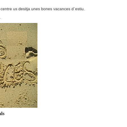
el centre us desitja unes bones vacances d´estiu.
.
als