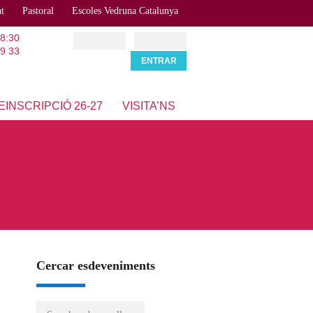
at
Pastoral
Escoles Vedruna Catalunya
18:30
9 33
EINSCRIPCIÓ 26-27
VISITA’NS
Cercar esdeveniments