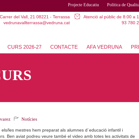
Projecte Educatiu
Política de Qualit
Carrer del Vall, 21
08221 - Terrassa
Atenció al públic
de 8:00 a 
vedrunavallterrassa@vedruna.cat
93 780 2
CURS 2026-27
CONTACTE
AFA VEDRUNA
PR
CURS
lvarez
Notícies
 els/les mestres hem preparat als alumnes d´educació infantil i
urs. Ben aviat podreu veure també el video amb totes les activitats de