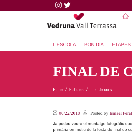
L’ESCOLA
BON DIA
ETAPES
FINAL DE 
Home
Notícies
final de curs
06/22/2010
Posted by
Ismael Pera
Ja podeu veure el muntatge fotogràfic que
primària en motiu de la festa de final de c