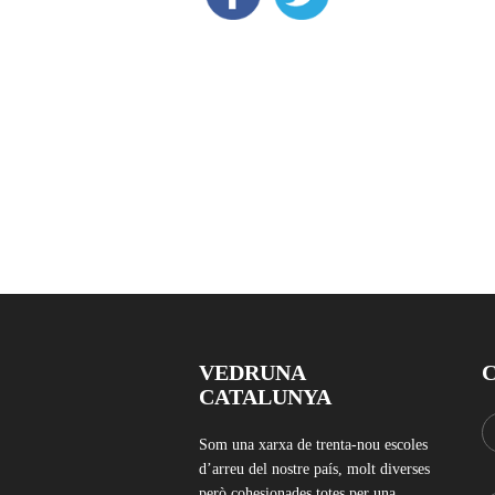
VEDRUNA
CATALUNYA
Som una xarxa de trenta-nou escoles
d’arreu del nostre país, molt diverses
però cohesionades totes per una