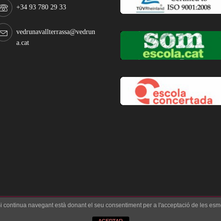
+34 93 780 29 33
vedrunavallterrassa@vedrun
a.cat
 Si continua navegant està donant el seu consentiment per a l'acceptació de les esm
ÍTICA DE COOKIES
Copyright © 2017 Fundació Privada Edu