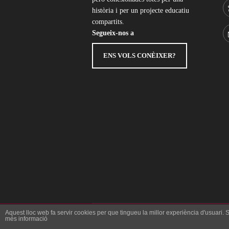
història i per un projecte educatiu
compartits.
Segueix-nos a
ENS VOLS CONÈIXER?
Aquest lloc web fa servir cookies per que tingueu la millor experiència d'usuari.
més informació
AVIS LEGAL
POLÍTICA DE PRIVACITAT
POL