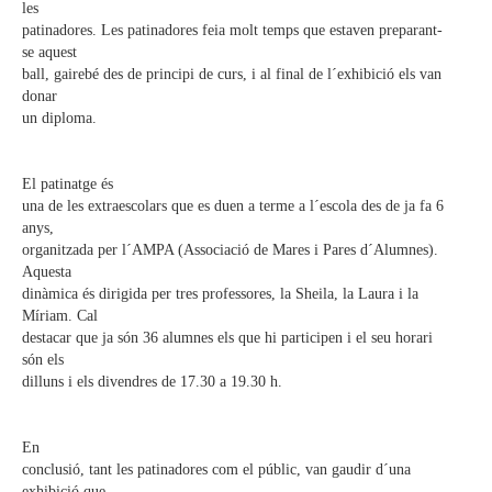
les
patinadores. Les patinadores feia molt temps que estaven preparant-
se aquest
ball, gairebé des de principi de curs, i al final de l´exhibició els van
donar
un diploma.
El patinatge és
una de les extraescolars que es duen a terme a l´escola des de ja fa 6
anys,
organitzada per l´AMPA (Associació de Mares i Pares d´Alumnes).
Aquesta
dinàmica és dirigida per tres professores, la Sheila, la Laura i la
Míriam. Cal
destacar que ja són 36 alumnes els que hi participen i el seu horari
són els
dilluns i els divendres de 17.30 a 19.30 h.
En
conclusió, tant les patinadores com el públic, van gaudir d´una
exhibició que