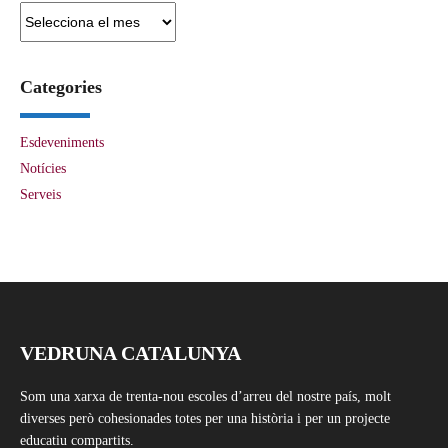
Arxius
Categories
Esdeveniments
Notícies
Serveis
VEDRUNA CATALUNYA
Som una xarxa de trenta-nou escoles d’arreu del nostre país, molt
diverses però cohesionades totes per una història i per un projecte
educatiu compartits.