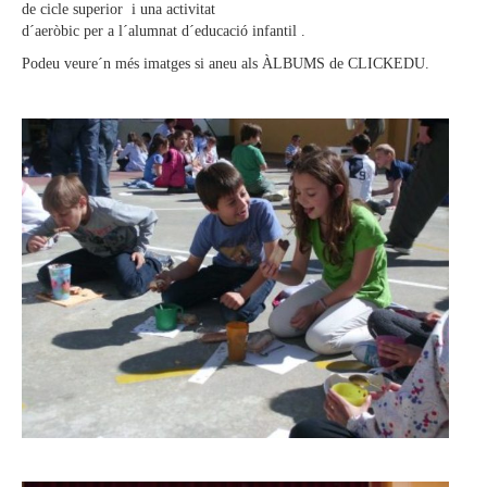
de cicle superior i una activitat
d´aeròbic per a l´alumnat d´educació infantil .
Podeu veure´n més imatges si aneu als ÀLBUMS de CLICKEDU.