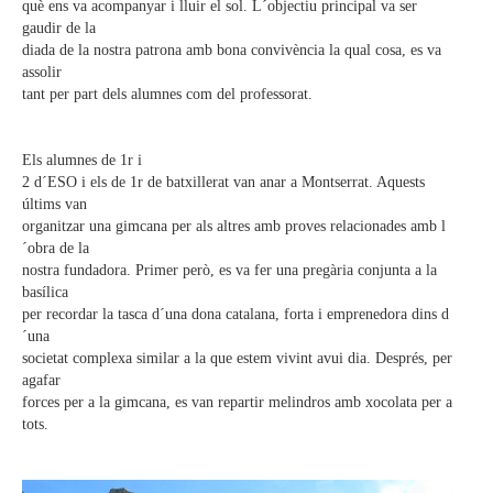
què ens va acompanyar i lluir el sol. L´objectiu principal va ser
gaudir de la
diada de la nostra patrona amb bona convivència la qual cosa, es va
assolir
tant per part dels alumnes com del professorat.
Els alumnes de 1r i
2 d´ESO i els de 1r de batxillerat van anar a Montserrat. Aquests
últims van
organitzar una gimcana per als altres amb proves relacionades amb l
´obra de la
nostra fundadora. Primer però, es va fer una pregària conjunta a la
basílica
per recordar la tasca d´una dona catalana, forta i emprenedora dins d
´una
societat complexa similar a la que estem vivint avui dia. Després, per
agafar
forces per a la gimcana, es van repartir melindros amb xocolata per a
tots.