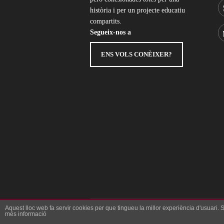
història i per un projecte educatiu
compartits.
Segueix-nos a
ENS VOLS CONÈIXER?
Aquest lloc web fa servir cookies per que tingueu la millor experiència d'usuari.
més informació
AVIS LEGAL
POLÍTICA DE PRIVACITAT
POL