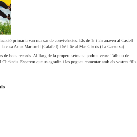
educació primària van marxar de convivències. Els de 1r i 2n anaven al Castell
a la casa Artur Martorell (Calafell) i 5è i 6è al Mas Gircós (La Garrotxa).
ens de bons records. Al llarg de la propera setmana podreu veure l´àlbum de
tal Clickedu. Esperem que us agradin i les pogueu comentar amb els vostres fills
als