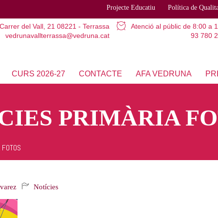
Projecte Educatiu
Política de Qualit
Carrer del Vall, 21
08221 - Terrassa
Atenció al públic
de 8:00 a 
vedrunavallterrassa@vedruna.cat
93 780 2
CURS 2026-27
CONTACTE
AFA VEDRUNA
PR
CIES PRIMÀRIA F
A FOTOS
lvarez
Notícies