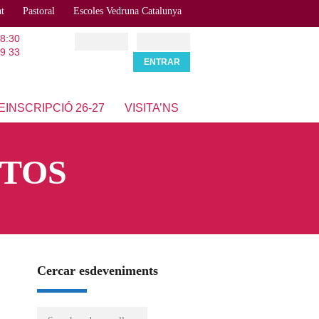
at
Pastoral
Escoles Vedruna Catalunya
18:30
9 33
EINSCRIPCIÓ 26-27
VISITA’NS
OTOS
Cercar esdeveniments