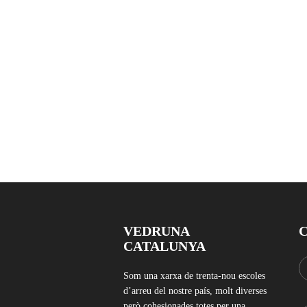
VEDRUNA
CATALUNYA
Som una xarxa de trenta-nou escoles
d’arreu del nostre país, molt diverses
però cohesionades totes per una