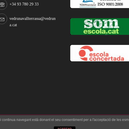
+34 93 780 29 33
vedrunavallterrassa@vedrun
a.cat
 Si continua navegant està donant el seu consentiment per a l'acceptació de les esm
ÍTICA DE COOKIES
Copyright © 2017 Fundació Privada Edu