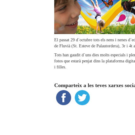
El passat 29 d´octubre tots els nens i nenes d´
de Fluvià (St. Esteve de Palautordera), 3r i 4t 
Tots han gaudit d´uns dies molts especials i pl
fotos que estarà penjat dins la plataforma digi
i filles.
Comparteix a les teves xarxes soci