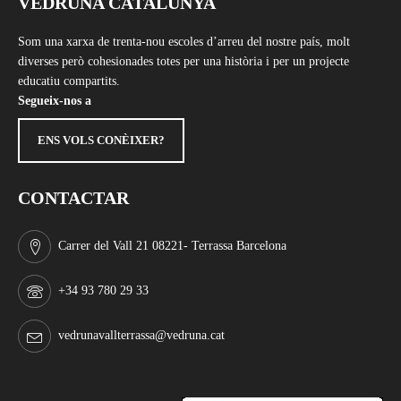
VEDRUNA CATALUNYA
Som una xarxa de trenta-nou escoles d’arreu del nostre país, molt
diverses però cohesionades totes per una història i per un projecte
educatiu compartits.
Segueix-nos a
ENS VOLS CONÈIXER?
CONTACTAR
Carrer del Vall 21 08221- Terrassa Barcelona
+34 93 780 29 33
vedrunavallterrassa@vedruna.cat