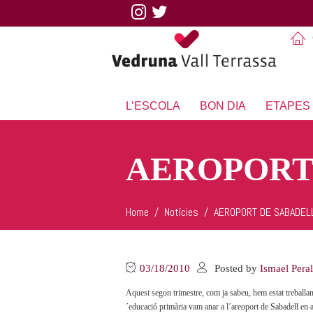
L’ESCOLA
BON DIA
ETAPES
AEROPORT
Home
Notícies
AEROPORT DE SABADEL
03/18/2010
Posted by
Ismael Pera
Aquest segon trimestre, com ja sabeu, hem estat treballan
´educació primària vam anar a l´areoport de Sabadell en 