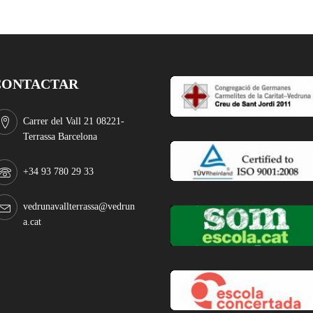
CONTACTAR
Carrer del Vall 21 08221-
Terrassa Barcelona
+34 93 780 29 33
vedrunavallterrassa@vedrun
a.cat