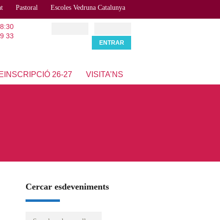
at
Pastoral
Escoles Vedruna Catalunya
18:30
9 33
EINSCRIPCIÓ 26-27
VISITA’NS
Cercar esdeveniments