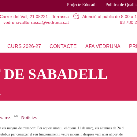
Projecte Educatiu
Política de Qualit
Carrer del Vall, 21
08221 - Terrassa
Atenció al públic
de 8:00 a 
vedrunavallterrassa@vedruna.cat
93 780 2
CURS 2026-27
CONTACTE
AFA VEDRUNA
PR
 DE SABADELL
L
lvarez
Notícies
t els mitjans de transport. Per aquest motiu, el dijous 11 de març, els alumnes de 2n d
autobus per conèixer el seu funcionament i veure avions, i després vam anar al port de