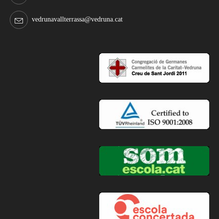
vedrunavallterrassa@vedruna.cat