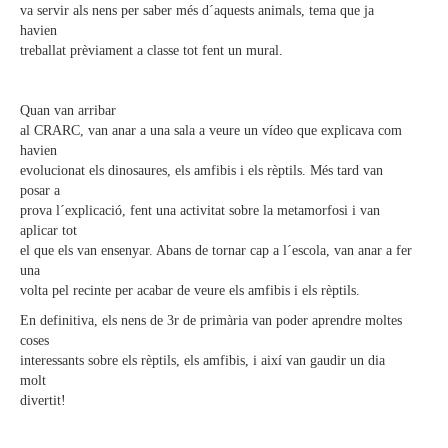
va servir als nens per saber més d´aquests animals, tema que ja
havien
treballat prèviament a classe tot fent un mural.
Quan van arribar
al CRARC, van anar a una sala a veure un vídeo que explicava com
havien
evolucionat els dinosaures, els amfibis i els rèptils. Més tard van
posar a
prova l´explicació, fent una activitat sobre la metamorfosi i van
aplicar tot
el que els van ensenyar. Abans de tornar cap a l´escola, van anar a fer
una
volta pel recinte per acabar de veure els amfibis i els rèptils.
En definitiva, els nens de 3r de primària van poder aprendre moltes
coses
interessants sobre els rèptils, els amfibis, i així van gaudir un dia
molt
divertit!