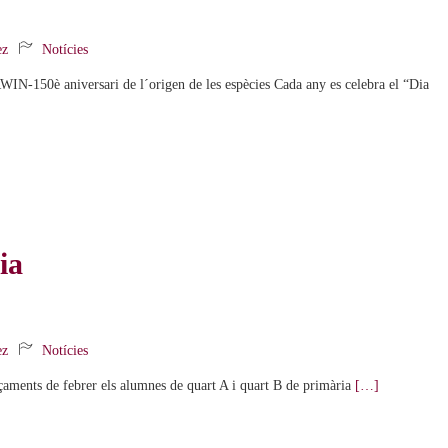
ez
Notícies
aniversari de l´origen de les espècies Cada any es celebra el “Dia
ia
ez
Notícies
ents de febrer els alumnes de quart A i quart B de primària
[…]