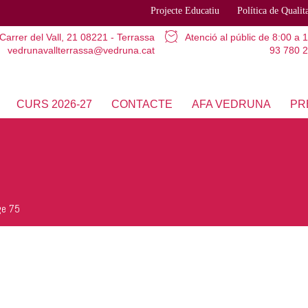
Projecte Educatiu
Política de Qualit
Carrer del Vall, 21
08221 - Terrassa
Atenció al públic
de 8:00 a 
vedrunavallterrassa@vedruna.cat
93 780 2
CURS 2026-27
CONTACTE
AFA VEDRUNA
PR
ge 75