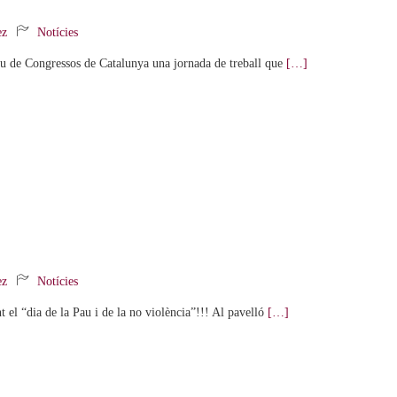
ez
Notícies
alau de Congressos de Catalunya una jornada de treball que
[…]
ez
Notícies
el “dia de la Pau i de la no violència”!!! Al pavelló
[…]