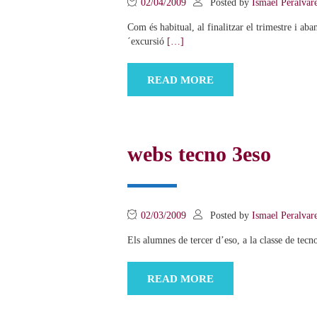
02/04/2009
Posted by
Ismael Peralvar
Com és habitual, al finalitzar el trimestre i a
´excursió
[…]
READ MORE
webs tecno 3eso
02/03/2009
Posted by
Ismael Peralvar
Els alumnes de tercer d’eso, a la classe de tec
READ MORE