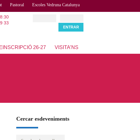
at
Pastoral
Escoles Vedruna Catalunya
18:30
9 33
EINSCRIPCIÓ 26-27
VISITA’NS
Cercar esdeveniments