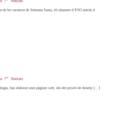
ez
Notícies
bans de les vacances de Setmana Santa, els alumnes d´ESO aniràn d
ez
Notícies
nologia, han elaborat unes pàgines web, des del procés de disseny
[…]