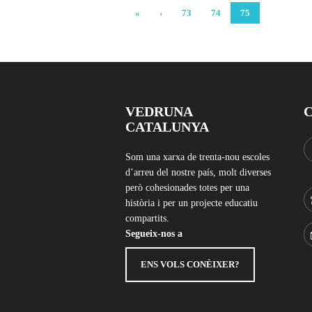
«
‹
73
74
75
VEDRUNA
CATALUNYA
Som una xarxa de trenta-nou escoles
d’arreu del nostre país, molt diverses
però cohesionades totes per una
història i per un projecte educatiu
compartits.
Segueix-nos a
ENS VOLS CONÈIXER?