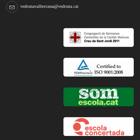
vedrunavallterrassa@vedruna.cat