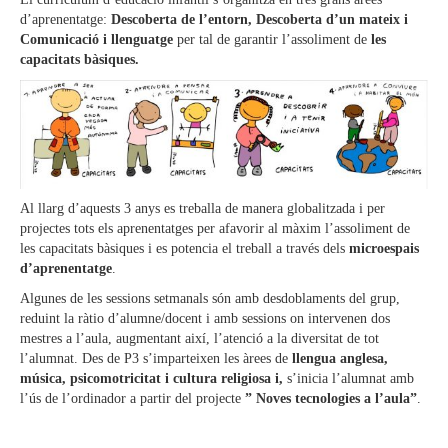
d’aprenentatge:
Descoberta de l’entorn, Descoberta d’un mateix i
Comunicació i llenguatge
per tal de garantir l’assoliment de
les
capacitats bàsiques.
Al llarg d’aquests 3 anys es treballa de manera globalitzada i per
projectes tots els aprenentatges per afavorir al màxim l’assoliment de
les capacitats bàsiques i es potencia el treball a través dels
microespais
d’aprenentatge
.
Algunes de les sessions setmanals són amb desdoblaments del grup,
reduint la ràtio d’alumne/docent i amb sessions on intervenen dos
mestres a l’aula, augmentant així, l’atenció a la diversitat de tot
l’alumnat. Des de P3 s’imparteixen les àrees de
llengua anglesa,
música, psicomotricitat i cultura religiosa i,
s’inicia l’alumnat amb
l’ús de l’ordinador a partir del projecte
” Noves tecnologies a l’aula”
.